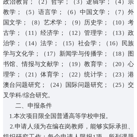
政治教育；（
2
）哲学；（
3
）逻辑学；（
4
）宗
教学；（
5
）语言学；（
6
）中国文学；（
7
）外
国文学；（
8
）艺术学；（
9
）历史学；（
10
）考
古学；（
11
）经济学；（
12
）管理学；（
13
）政
治学；（
14
）法学；（
15
）社会学；（
16
）民族
学与文化学；（
17
）新闻学与传播学；（
18
）图
书馆、情报与文献学；（
19
）教育学；（
20
）心
理学；（
21
）体育学；（
22
）统计学；（
23
）港
澳台问题研究；（
24
）国际问题研究；（
25
）交
叉学科
/
综合研究。
二、申报条件
1.
本次项目限全国普通高等学校申报。
2.
申请人须为在编在岗教师，能够实际承担、
组织研究工作；每个申请人限报
1
项，所列课题